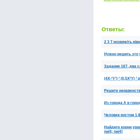
Ответы:
2 3 7 розвяжіть рів
Нужно решить это 
Задание 167, два 
(4Χ-²Υ³) ² (0,5Χ²Υ)
Решите неравенство
Из города А в горо
Человек ростом 1,8
Найдите корни урав
пи/4; пи/4]