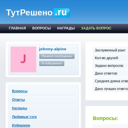
ТутРешено
ГЛАВНАЯ
ВОПРОСЫ
НАГРАДЫ
ЗАДАТЬ ВОПРОС
johnny-alpine
Заслуженный ранг:
Личное сообщение
Кол-во друзей:
В избранное
Задано вопросов:
Дано ответов:
Средняя длина отве
Дано лучших ответо
Вопросы
Ответы
Награды
Любимые тэги
Вопросы:
Избранное