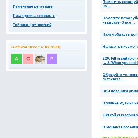
Помогите, пожалуйс
на…
Изменение репутации
Последняя активность
Помогите пожалуйс
квадрате=3 все…
Таблица достижений
Найти область доп
Написать письмо н
В ИЗБРАННОМ У 4 ЧЕЛОВЕК:
220. Fill in suitable
… 2. When you looki
Образуйте условны
first-class…
Чим пояснити різни
Влияние музыки н
К какой категории
В момент бросания 
весь список вопросов