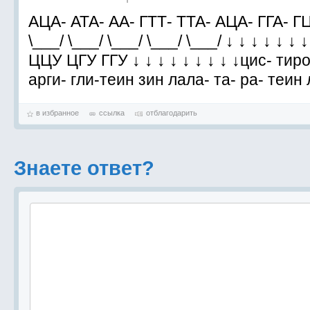
АЦА- АТА- АА- ГТТ- ТТА- АЦА- ГГА- ГЦА
\___/ \___/ \___/ \___/ \___/ ↓ ↓ ↓ ↓ ↓
ЦЦУ ЦГУ ГГУ ↓ ↓ ↓ ↓ ↓ ↓ ↓ ↓ ↓цис- тиро
арги- гли-теин зин лала- та- ра- теин
в избранное
ссылка
отблагодарить
Знаете ответ?