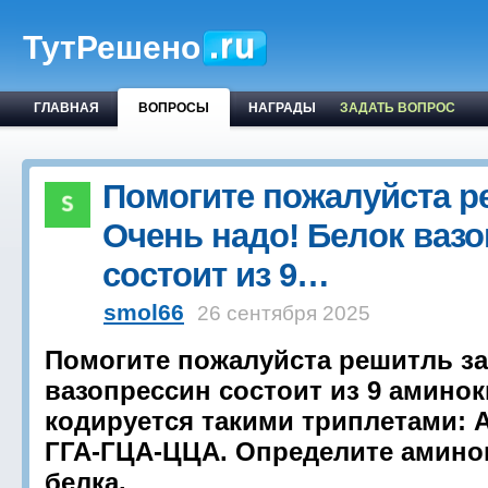
ТутРешено
ГЛАВНАЯ
ВОПРОСЫ
НАГРАДЫ
ЗАДАТЬ ВОПРОС
Помогите пожалуйста р
Очень надо! Белок ваз
состоит из 9…
smol66
26 сентября 2025
Помогите пожалуйста решитль за
вазопрессин состоит из 9 амино
кодируется такими триплетами: 
ГГА-ГЦА-ЦЦА. Определите амино
белка.