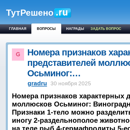
ТутРешено
ГЛАВНАЯ
ВОПРОСЫ
НАГРАДЫ
ЗАДАТЬ ВОПРОС
Номера признаков хара
представителей моллю
Осьминог:…
gradru
30 ноября 2025
Номера признаков характерных 
моллюсков Осьминог: Виноградна
Признаки 1-тело можно разделит
иногу 2-раздельнополое животно
на теле рыб 4-гермафродиты 5-ес