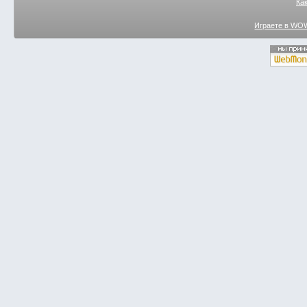
Ка
Играете в WOW