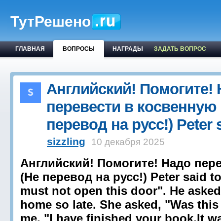
ТутРешено
ГЛАВНАЯ
ВОПРОСЫ
НАГРАДЫ
ЗАДАТЬ ВОПРОС
Английский! Помогите!
перевести в косвенную 
перевод на русс!) Peter
sizzling
10 декабря 2025
Английский! Помогите! Надо пер
(Не перевод на русс!) Peter said to 
must not open this door". He aske
home so late. She asked, "Was this
me, "I have finished your book.It w