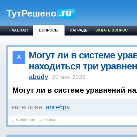
ТутРешено
ГЛАВНАЯ
ВОПРОСЫ
НАГРАДЫ
ЗАДАТЬ ВОПРОС
Могут ли в системе ура
находиться три уравне
abody
20 мая 2026
Могут ли в системе уравнений н
категория:
алгебра
в избранное
ссылка