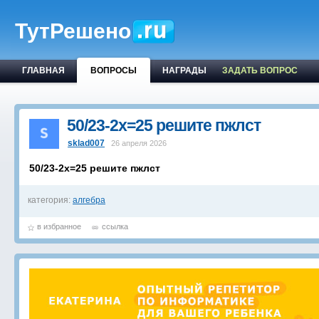
ТутРешено
ГЛАВНАЯ
ВОПРОСЫ
НАГРАДЫ
ЗАДАТЬ ВОПРОС
50/23-2x=25 решите пжлст
sklad007
26 апреля 2026
50/23-2x=25 решите пжлст
категория:
алгебра
в избранное
ссылка