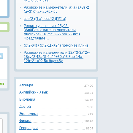
число 58 и 37?
Разложите на множетели: a) a (a+3) -2
(a+3) б) ax-ay+5x-5y
cos^2 (П-a) -cos^2 (П/2-a)
Решите уравнение: 25y^2-
36=0Разложите на множители
многочлен: 18mn^2-27nm^2-3n^3
Представьте…
(x^2-64) / (x^2-11x+24) помогите плииз
Разложите на множители 12x^3-3x^2y-
18xy^2 42a^5-6a^4+30a^3 8ab-14a-
12b+21 x^2-5x-9xy+45y
ать
Алгебра
27400
Английский язык
14821
Биология
14215
Другой
7368
Экономика
719
Физика
18828
География
8304