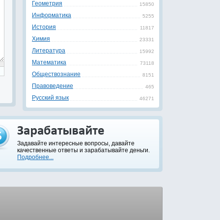
Геометрия
15850
Информатика
5255
История
11817
Химия
23331
Литература
15992
Математика
73118
Обществознание
8151
Правоведение
465
Русский язык
46271
Задавайте интересные вопросы, давайте
качественные ответы и зарабатывайте деньги.
Подробнее...