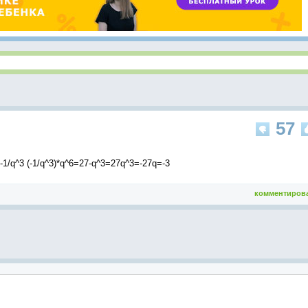
57
-1/q^3 (-1/q^3)*q^6=27-q^3=27q^3=-27q=-3
комментиров