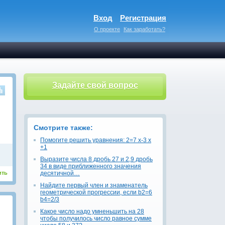
Вход
Регистрация
О проекте
Как заработать?
Задайте свой вопрос
Смотрите также:
Помогите решить уравнения: 2=7 х-3 х
+1
Выразите числа 8 дробь 27 и 2,9 дробь
34 в виде приближенного значения
ить
десятичной…
Найдите первый член и знаменатель
геометрической прогрессии, если b2=6
b4=2/3
Какое число надо умненьшить на 28
чтобы получилось число равное сумме