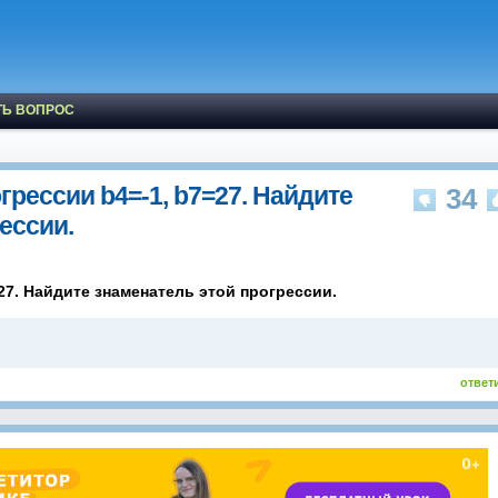
ТЬ ВОПРОС
грессии b4=-1, b7=27. Найдите
34
ессии.
=27. Найдите знаменатель этой прогрессии.
ответ