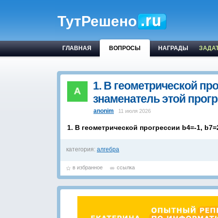
ТутРешено
ГЛАВНАЯ
ВОПРОСЫ
НАГРАДЫ
ЗАДА
1. В геометрической про
знаменатель этой прогр
anonim
11 июля 2026
1. В геометрической прогрессии b4=-1, b7
категория:
алгебра
в избранное
ссылка