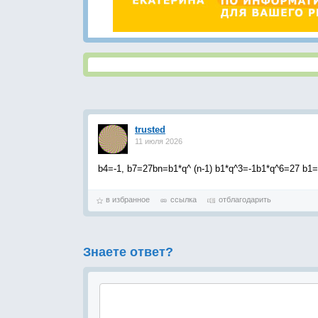
trusted
11 июля 2026
b4=-1, b7=27bn=b1*q^ (n-1) b1*q^3=-1b1*q^6=27 b1=
в избранное
ссылка
отблагодарить
Знаете ответ?