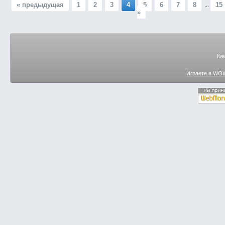
« предыдущая
1
2
3
4
5
6
7
8
15
...
»
Ка
Играете в WOW