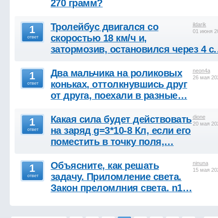
270 грамм?
Тролейбус двигался со
ildarik
1
01 июня 2
скоростью 18 км/ч и,
ответ
затормозив, остановился через 4 с
Два мальчика на роликовых
neon4a
1
26 мая 20
коньках, оттолкнувшись друг
ответ
от друга, поехали в разные…
Какая сила будет действовать
dione
1
20 мая 20
на заряд g=3*10-8 Кл, если его
ответ
поместить в точку поля,…
Объясните, как решать
ninuna
1
15 мая 20
задачу. Приломление света.
ответ
Закон преломлния света. n1…