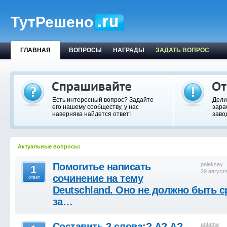
ТутРешено
ГЛАВНАЯ
ВОПРОСЫ
НАГРАДЫ
ЗАДАТЬ ВОПРОС
Есть интересный вопрос? Задайте
Дели
его нашему сообществу, у нас
зара
наверняка найдется ответ!
заво
Актуальные вопросы:
Помогитье написать
paleksey
1
29 август
сочинение на тему
ответ
Deutschland. Оно не должно быть 
за…
Составить 2 слова:? А? А? —
antatna