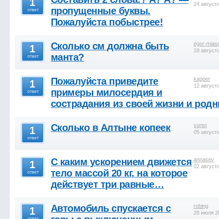
1
24 август
пропущенные буквы.
ответ
Пожалуйста побыстрее!
Сколько см должна быть
egor-mias
1
18 август
манта?
ответ
Пожалуйста приведите
kapper
1
12 август
примеры милосердия и
ответ
сострадания из своей жизни и род
Сколько в Алтыне копеек
yurist
1
05 август
ответ
С каким ускорением движется
annasev
1
02 август
тело массой 20 кг, на которое
ответ
действует три равные…
Автомобиль спускается с
robing
1
28 июля 2
ответ