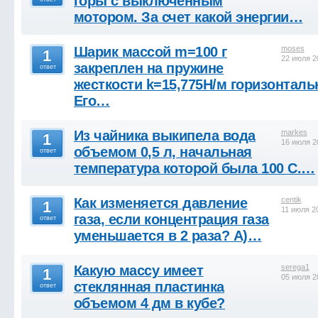
горы с выключенным
мотором. За счет какой энергии…
Шарик массой m=100 г
moses
1
22 июля 2
закреплен на пружине
ответ
жесткости k=15,775H/м горизонталь
Его…
Из чайника выкипела вода
markes
1
16 июля 2
объемом 0,5 л, начальная
ответ
температура которой была 100 С.…
Как изменяется давление
centik
1
11 июля 2
газа, если концентрация газа
ответ
уменьшается в 2 раза? А)…
Какую массу имеет
serega1
1
05 июля 2
стеклянная пластинка
ответ
объемом 4 дм в кубе?