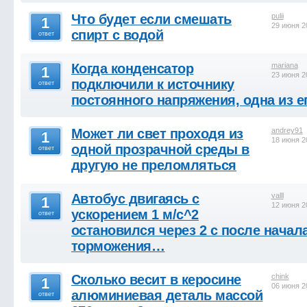
Что будет если смешать
pulii
1
29 июня 2
спирт с водой
ответ
Когда конденсатор
mariana
1
23 июня 2
подключили к источнику
ответ
постоянного напряжения, одна из 
Может ли свет проходя из
andrey91
1
18 июня 2
одной прозрачной среды в
ответ
другую не преломляться
Автобус двигаясь с
valll
1
12 июня 2
ускорением 1 м/с^2
ответ
остановился через 2 с после начал
торможения…
Сколько весит в керосине
chink
1
06 июня 2
алюминиевая деталь массой
ответ