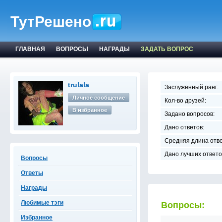
ТутРешено
ГЛАВНАЯ
ВОПРОСЫ
НАГРАДЫ
ЗАДАТЬ ВОПРОС
trulala
Заслуженный ранг:
Личное сообщение
Кол-во друзей:
В избранное
Задано вопросов:
Дано ответов:
Средняя длина отве
Дано лучших ответо
Вопросы
Ответы
Награды
Любимые тэги
Вопросы:
Избранное