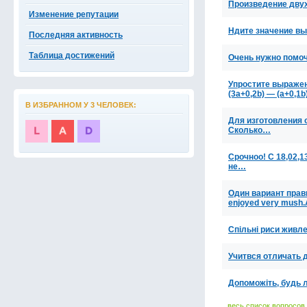
Произведение двух
Изменение репутации
Ндите значение выр
Последняя активность
Таблица достижений
Очень нужно помоч
Упростите выражение:
(3a+0,2b) — (a+0,1b
В ИЗБРАННОМ У 3 ЧЕЛОВЕК:
Для изготовления 
Сколько…
Срочноо! С 18,02,1
не…
Один вариант прави
enjoyed very mush
Спільні риси живле
Учитвся отличать 
Допоможіть, будь 
весь список вопросов