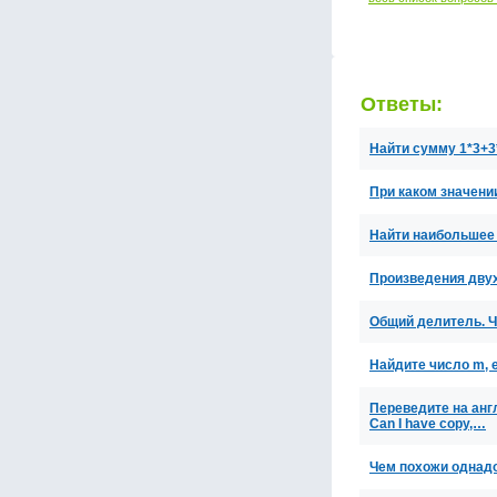
Ответы:
Найти сумму 1*3+3
При каком значении 
Найти наибольшее ц
Произведения двух
Общий делитель. Ч
Найдите число m, е
Переведите на англ… 
Can I have copy,…
Чем похожи однад