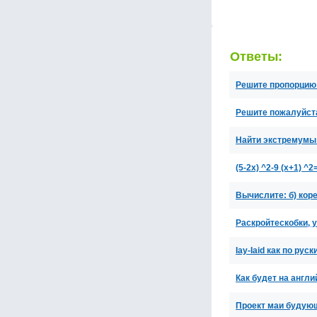
Ответы:
Решите пропорцию 8
Решите пожалуйста 
Найти экстремумы 
(5-2x) ^2-9 (x+1) 
Вычислите: б) коре
Раскройтескобки, 
Iay-Iaid как по руск
Как будет на англи
Проект маи будую