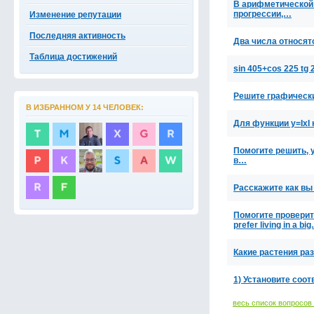
В арифметической 
прогрессии,…
Изменение репутации
Последняя активность
Два числа относятс
Таблица достижений
sin 405+cos 225 tg
Решите графически 
В ИЗБРАННОМ У 14 ЧЕЛОВЕК:
Для функции у=IxI 
Помогите решить, 
в…
Расскажите как вы
Помогите проверить
prefer living in a bi
Какие растения ра
1) Установите соо
весь список вопросов