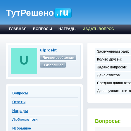
ТутРешено
ГЛАВНАЯ
ВОПРОСЫ
НАГРАДЫ
ЗАДАТЬ ВОПРОС
ulproekt
Заслуженный ранг:
Личное сообщение
Кол-во друзей:
В избранное
Задано вопросов:
Дано ответов:
Средняя длина отве
Дано лучших ответо
Вопросы
Ответы
Награды
Любимые тэги
Вопросы:
Избранное