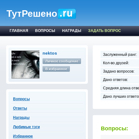
ТутРешено
ГЛАВНАЯ
ВОПРОСЫ
НАГРАДЫ
ЗАДАТЬ ВОПРОС
nektos
Заслуженный ранг:
Личное сообщение
Кол-во друзей:
В избранное
Задано вопросов:
Дано ответов:
Средняя длина отве
Дано лучших ответо
Вопросы
Ответы
Награды
Любимые тэги
Вопросы:
Избранное