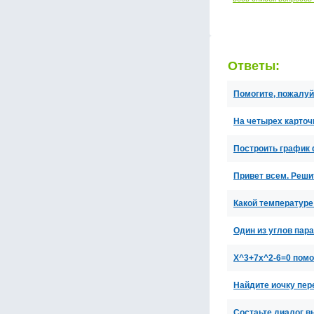
Ответы:
Помогите, пожалуйс
На четырех карточ
Построить график ф
Привет всем. Реши
Какой температуре
Один из углов пар
Х^3+7x^2-6=0 помо
Найдите иочку пер
Состаьте диалог в