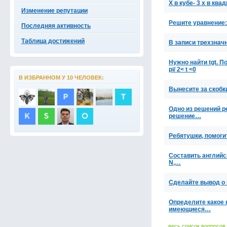
Х в кубе- 3 х в ква
Изменение репутации
Решите уравнение: 
Последняя активность
Таблица достижений
В записи трехзнач
Нужно найти tgt. По
pi/ 2< t <0
В ИЗБРАННОМ У 10 ЧЕЛОВЕК:
Вынесите за скобки
Одно из решений р
решение…
Ребятушки, помогит
Составить английско
N,…
Сделайте вывод о 
Определите какое 
имеющиеся…
весь список вопросов