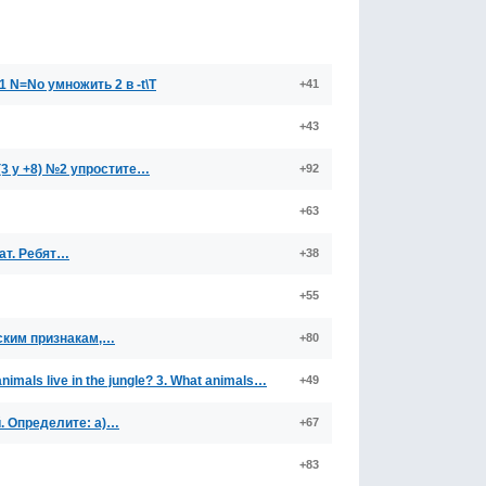
1 N=No умножить 2 в -t\T
+41
+43
*(3 у +8) №2 упростите…
+92
+63
драт. Ребят…
+38
+55
ским признакам,…
+80
animals live in the jungle? 3. What animals…
+49
. Определите: а)…
+67
+83