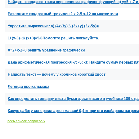
Найдите координат точки пересечения графиков функций: а) у=5 х-7 и у
Разложите квадратный трехчлен 2 х 2-5 х-12 на множители
Упростите выражение: a) (4x-3y) ²- (2x+y) (3x-5y)=
1/ (x-3)+1/ (x+3)=5/8Помогите решить пожалуйста.
X^2+x-2=0 решить уравнение графически
Дана арифметическая прогрессия -7; -5; -3; Найдите сумму первых п
Написать текст — почему у кроликов короткий хвост
Легенда про кальмара
Как определить толщину листа бумаги, если всего в учебнике 189 стр
Какую работу совершил аргон массой 0,4 кг при его изобарном нагрев
весь список вопросов >