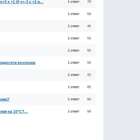
=3 х +1 б) у=-3 х +2 и…
1 ответ
79
1 ответ
58
1 ответ
46
1 ответ
55
1 ответ
55
ятидесяти еечленов
1 ответ
56
1 ответ
92
1 ответ
85
аниц?
1 ответ
66
ании на 10°С?…
1 ответ
56