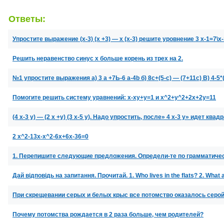
Ответы:
Упростите выражение (х-3) (х +3) — х (х-3) решите уровнение 3 х-1=7\х-
Решить неравенство синус х больше корень из трех на 2.
№1 упростите выражения а) 3 а +7Ь-6 а-4b б) 8c+(5-c) — (7+11c) В) 4-5
Помогите решить систему уравнений: x-xy+y=1 и x^2+y^2+2x+2y=11
(4 х-3 у) — (2 х +y) (3 х-5 у). Надо упростить, после» 4 х-3 у» идет ква
2 х^2-13x-x^2-6x+6x-36=0
1. Перепишите следующие предложения. Определи-те по грамматиче
Дай відповідь на запитання. Прочитай. 1. Who lives in the flats? 2. What 
При скрещевании серых и белых крыс все потомство оказалось серой
Почему потомства рождается в 2 раза больше, чем родителей?